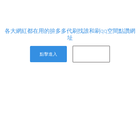
全網最低價,速度最快,售後最好,拚多多代刷找誰穩定
刷讚十年之久,實力碾壓同行！
各大網紅都在用的拚多多代刷找誰和刷qq空間點讚網
址
點擊進入
立即下單